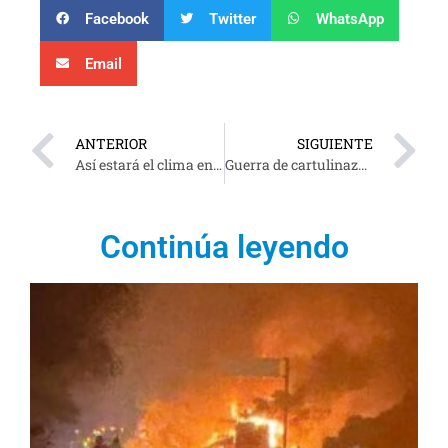
Facebook
Twitter
WhatsApp
Email
ANTERIOR
SIGUIENTE
Así estará el clima en Tabasco ¡No olvides el paraguas !
Guerra de cartulinazos en Astapa,Jalapa
Continúa leyendo