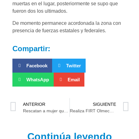
muertas en el lugar, posteriormente se supo que
fueron dos los ultimados.
De momento permanece acordonada la zona con
presencia de fuerzas estatales y federales.
Compartir:
Facebook
Twitter
WhatsApp
Email
ANTERIOR
SIGUIENTE
Rescatan a mujer que permanecía encerrada en un cuarto en la calle Ignacio Gutiérrez
Realiza FIRT Olmeca revisión en el CREST; de nuevo hay armas hechizas y drogas
Continúa leyendo