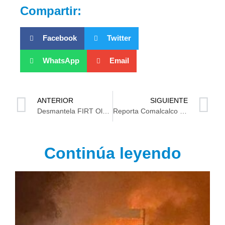
Compartir:
Facebook
Twitter
WhatsApp
Email
ANTERIOR
SIGUIENTE
Desmantela FIRT Olmeca red de video vigilancia en Centro
Reporta Comalcalco saldo blanco en Semana Santa
Continúa leyendo