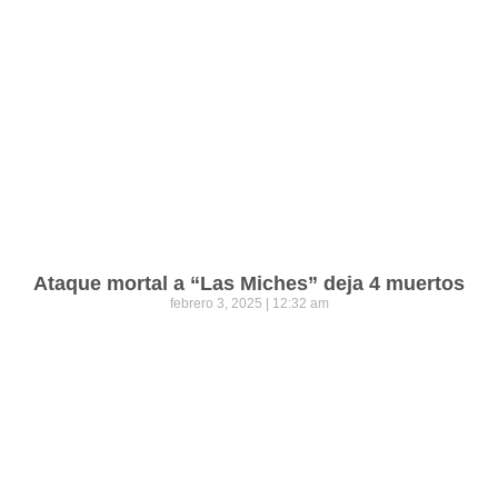
Ataque mortal a “Las Miches” deja 4 muertos
febrero 3, 2025
12:32 am