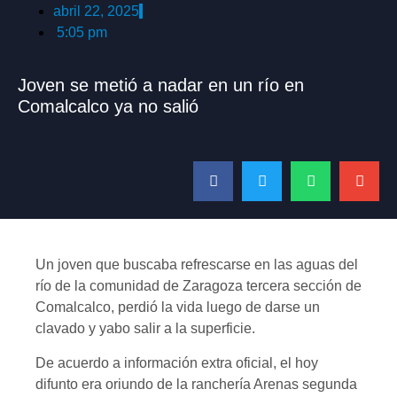
abril 22, 2025
5:05 pm
Joven se metió a nadar en un río en
Comalcalco ya no salió
Un joven que buscaba refrescarse en las aguas del
río de la comunidad de Zaragoza tercera sección de
Comalcalco, perdió la vida luego de darse un
clavado y yabo salir a la superficie.
De acuerdo a información extra oficial, el hoy
difunto era oriundo de la ranchería Arenas segunda