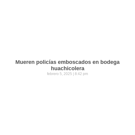
Mueren policías emboscados en bodega
huachicolera
febrero 5, 2025
8:42 pm