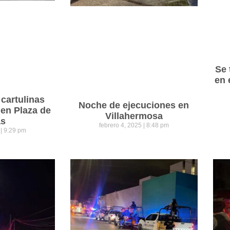
Se 
en 
cartulinas
Noche de ejecuciones en
 en Plaza de
Villahermosa
as
febrero 4, 2025
8:48 pm
5
9:29 pm