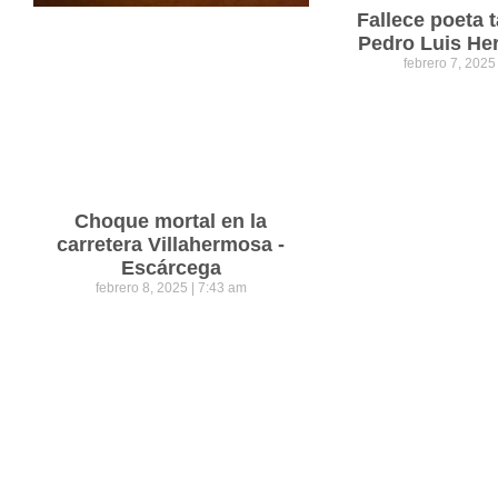
Fallece poeta
Pedro Luis He
febrero 7, 202
Choque mortal en la
carretera Villahermosa -
Escárcega
febrero 8, 2025
7:43 am