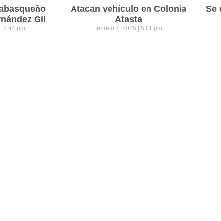
 tabasqueño
Atacan vehículo en Colonia
Se 
rnández Gil
Atasta
5
7:44 pm
febrero 7, 2025
5:01 pm