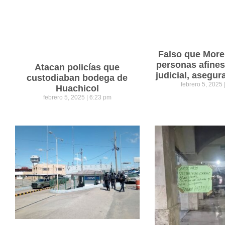
Falso que Mor
personas afines
Atacan policías que
judicial, asegu
custodiaban bodega de
febrero 5, 2025
Huachicol
febrero 5, 2025
6:23 pm