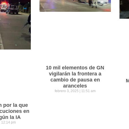
10 mil elementos de GN
vigilarán la frontera a
cambio de pausa en
M
aranceles
febrero 3, 2025
11:51 am
n por la que
cuciones en
gún la IA
12:14 pm