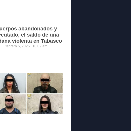
uerpos abandonados y
ecutado, el saldo de una
ana violenta en Tabasco
febrero 5, 2025
10:02 am