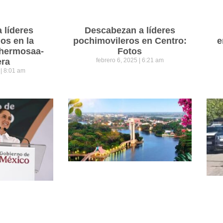
a líderes
Descabezan a líderes
os en la
pochimovileros en Centro:
e
lahermosaa-
Fotos
era
febrero 6, 2025
6:21 am
5
8:01 am