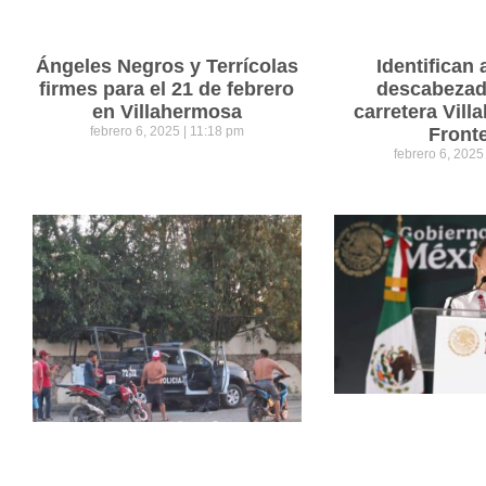
Ángeles Negros y Terrícolas
Identifican 
firmes para el 21 de febrero
descabezad
en Villahermosa
carretera Vil
febrero 6, 2025
11:18 pm
Front
febrero 6, 202