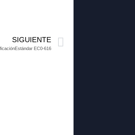
SIGUIENTE
ificaciónEstándar EC0-616