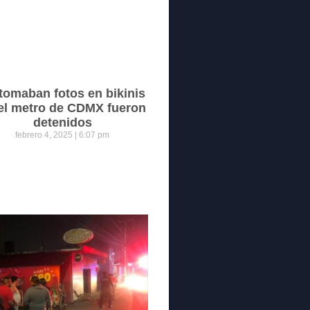
tomaban fotos en bikinis
el metro de CDMX fueron
detenidos
febrero 4, 2025
6:07 pm