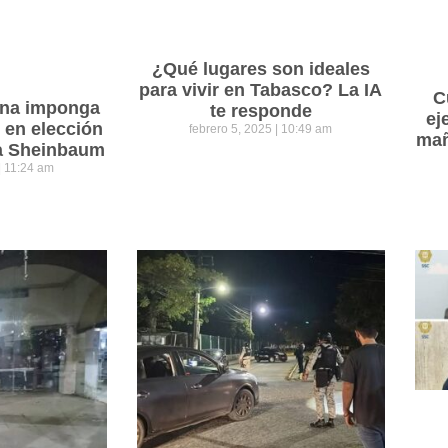
¿Qué lugares son ideales
para vivir en Tabasco? La IA
C
ena imponga
te responde
ej
 en elección
febrero 5, 2025
10:49 am
mañ
ra Sheinbaum
11:24 am