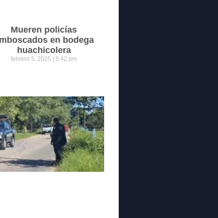
Mueren policías
mboscados en bodega
huachicolera
febrero 5, 2025
8:42 pm