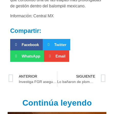
de gestión dentro del balompié mexicano.
Información: Central MX
Compartir:
Facebook
Twitter
WhatsApp
Email
ANTERIOR
SIGUIENTE
Investiga FGR aseguramiento de 700 bultos de fertilizantes al parecer ilícitos
Lo bañaron de plomo a la orilla del Grijalva en Villahermosa
Continúa leyendo