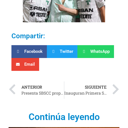
Compartir:
Facebook
Twitter
WhatsApp
Email
ANTERIOR
SIGUIENTE
Presenta SBSCC propuesta para habilitar comedores y asoleadores en Laguna de Las Ilusiones
Inauguran Primera Sesión Ordinaria del Consejo Directivo del SINADE en Tabasco
Continúa leyendo