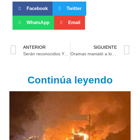
Facebook
Twitter
WhatsApp
Email
ANTERIOR
SIGUIENTE
Serán reconocidos Yadira Silva y Juan Pablo Oramas en sesión del Consejo del SINADE
Oramas maniató a los Bravos, en el nuevo parque Centenario 27 de Febrero
Continúa leyendo