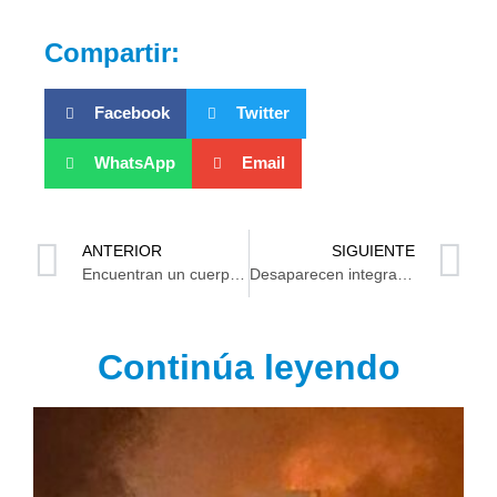
Compartir:
Facebook
Twitter
WhatsApp
Email
ANTERIOR
SIGUIENTE
Encuentran un cuerpo sin vida en pastizales de la ranchería Medellín y Pigua
Desaparecen integrantes de “Los Juniors de Monterrey”
Continúa leyendo