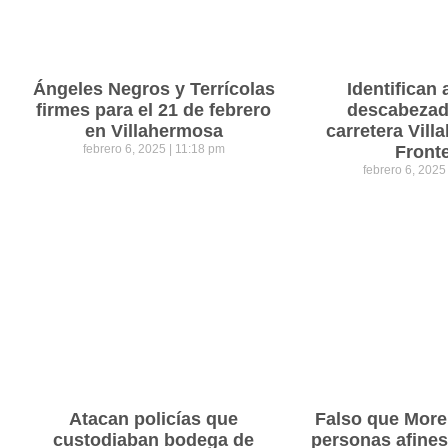
Ángeles Negros y Terrícolas
Identifican 
firmes para el 21 de febrero
descabezad
en Villahermosa
carretera Vil
febrero 6, 2025
11:18 pm
Front
febrero 6, 202
Atacan policías que
Falso que Mor
custodiaban bodega de
personas afines