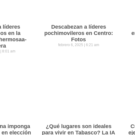
a líderes
Descabezan a líderes
os en la
pochimovileros en Centro:
e
lahermosaa-
Fotos
era
febrero 6, 2025
6:21 am
5
8:01 am
ena imponga
¿Qué lugares son ideales
C
 en elección
para vivir en Tabasco? La IA
ej