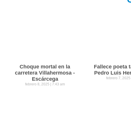
Choque mortal en la
Fallece poeta
carretera Villahermosa -
Pedro Luis He
Escárcega
febrero 7, 202
febrero 8, 2025
7:43 am