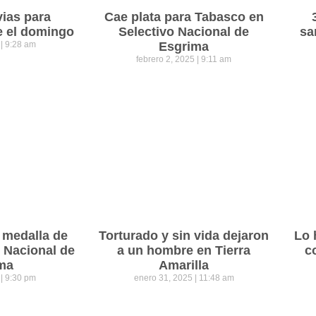
vias para
Cae plata para Tabasco en
e el domingo
Selectivo Nacional de
sa
5
9:28 am
Esgrima
febrero 2, 2025
9:11 am
 medalla de
Torturado y sin vida dejaron
Lo 
o Nacional de
a un hombre en Tierra
c
ma
Amarilla
5
9:30 pm
enero 31, 2025
11:48 am