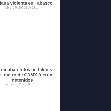
ana violenta en Tabasco
febrero 5, 2025
10:02 am
tomaban fotos en bikinis
el metro de CDMX fueron
detenidos
febrero 4, 2025
6:07 pm