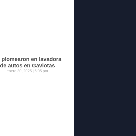
 plomearon en lavadora
de autos en Gaviotas
enero 30, 2025
6:05 pm