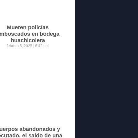
Mueren policías
mboscados en bodega
huachicolera
febrero 5, 2025
8:42 pm
uerpos abandonados y
ecutado, el saldo de una