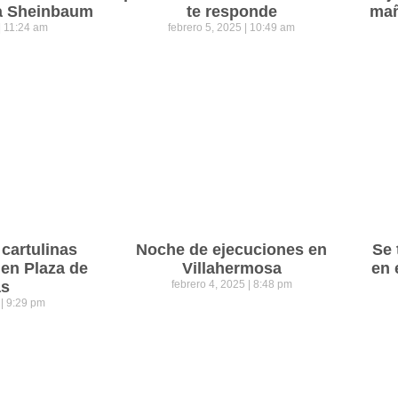
ra Sheinbaum
te responde
mañ
11:24 am
febrero 5, 2025
10:49 am
cartulinas
Noche de ejecuciones en
Se 
 en Plaza de
Villahermosa
en 
as
febrero 4, 2025
8:48 pm
5
9:29 pm