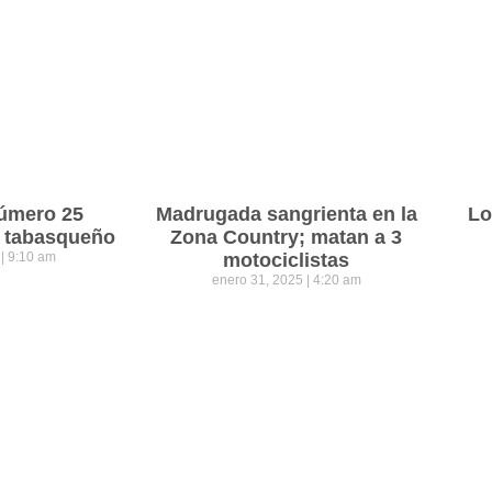
número 25
Madrugada sangrienta en la
Lo
o tabasqueño
Zona Country; matan a 3
5
9:10 am
motociclistas
enero 31, 2025
4:20 am