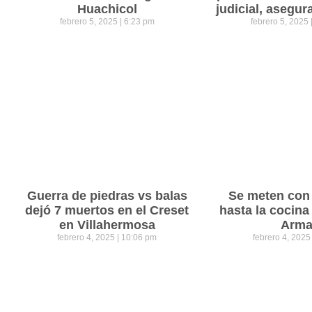
Huachicol
judicial, asegu
febrero 5, 2025
6:23 pm
febrero 5, 2025
Guerra de piedras vs balas
Se meten con 
dejó 7 muertos en el Creset
hasta la cocina
en Villahermosa
Arm
febrero 4, 2025
10:06 pm
febrero 4, 202