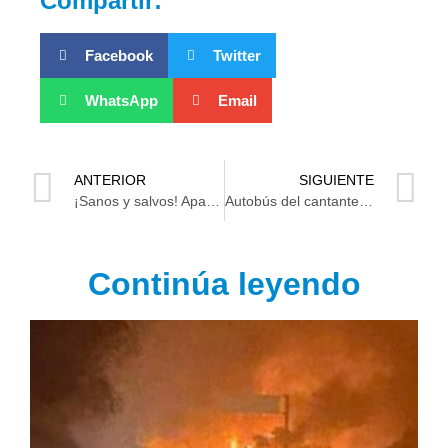
Compartir:
Facebook
Twitter
WhatsApp
Email
ANTERIOR
SIGUIENTE
¡Sanos y salvos! Aparecen con vida pescadores de Centla
Autobús del cantante Memo Garza sufre accidente en la carretera Durango-Mazatlán
Continúa leyendo